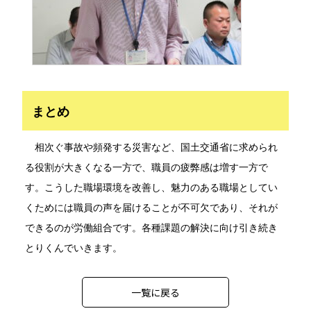
まとめ
相次ぐ事故や頻発する災害など、国土交通省に求められ
る役割が大きくなる一方で、職員の疲弊感は増す一方で
す。こうした職場環境を改善
し、
魅力のある
職場としてい
くためには
職員の声を届けることが不可欠であり、それが
できるのが労働組合です。各種課題の解決に向け引き
続き
とり
くんでいきます。
一覧に戻る