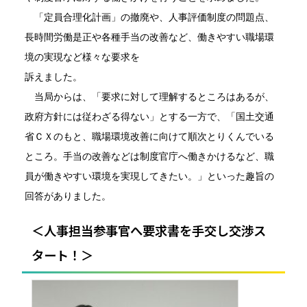
「定員合理化計画」の撤廃や、人事評価制度の問題点、
長時間労働是正や各種手当の改善など、働きやすい職場環
境の実現など様々な要求を
訴えました。
当局からは、「要求に対して理解するところはあるが、
政府方針には従わざる得ない」とする一方で、「国土交通
省ＣＸのもと、
職場環境
改善に向けて順次とりく
んでいる
ところ。
手
当の改善などは制度官庁へ働きかけるなど、職
員が働きやすい環境を実現してきた
い。」
と
いった趣旨の
回答がありました。
＜人事担当参事官へ要求書を手交し交渉ス
タート！＞