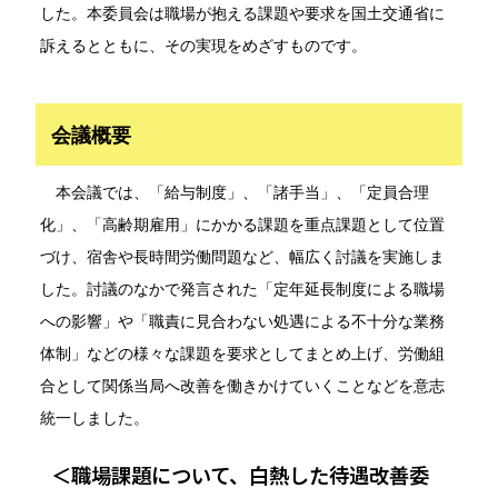
した。本委員会は職場が抱える課題や要求を国土交通省に
訴える
とともに、
その実現を
めざすものです。
会議概要
本会議では、「給与制度」、「諸手当」、「定員合理
化」、「高齢期雇用」にかかる課題を重点課題として位置
づけ、宿舎や長時間労働
問題など、
幅広く討議を実施しま
した。
討議のなかで発言された「定年延長制度による職場
への影響」や「職責に見合わない処遇による不十分な業務
体制」などの様々な課題を要求としてまとめ上げ、労働組
合として関係当局へ
改善を働きかけていく
ことなどを意志
統一しました。
＜職場課題について、白熱した待遇改善委